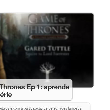
Thrones Ep 1: aprenda
érie
ítulos e com a participação de personages famosos.