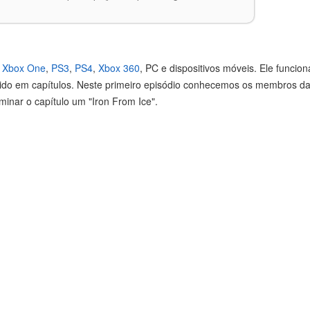
a
Xbox One
,
PS3
,
PS4
,
Xbox 360
, PC e dispositivos móveis. Ele funci
ido em capítulos. Neste primeiro episódio conhecemos os membros da
nar o capítulo um "Iron From Ice".