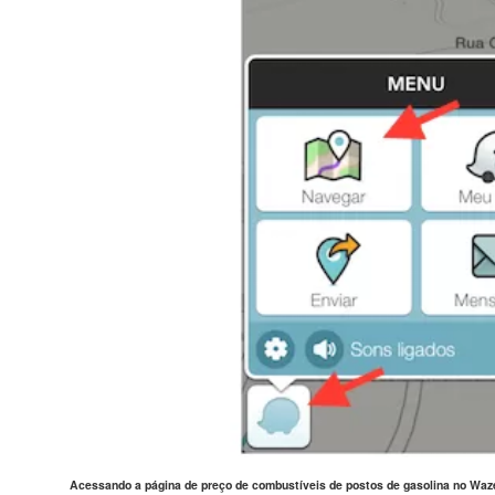
Acessando a página de preço de combustíveis de postos de gasolina no Waz