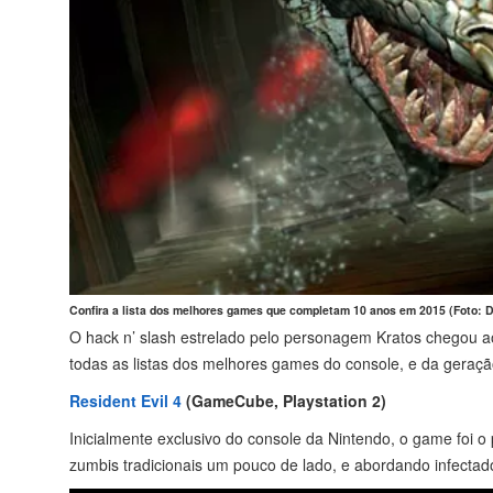
Confira a lista dos melhores games que completam 10 anos em 2015 (Foto: D
O hack n’ slash estrelado pelo personagem Kratos chegou ao
todas as listas dos melhores games do console, e da geraçã
Resident Evil 4
(GameCube, Playstation 2)
Inicialmente exclusivo do console da Nintendo, o game foi o
zumbis tradicionais um pouco de lado, e abordando infectad