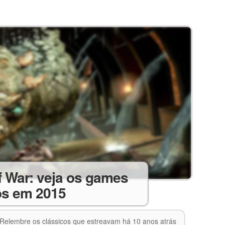
f War: veja os games
os em 2015
 Relembre os clássicos que estreavam há 10 anos atrás