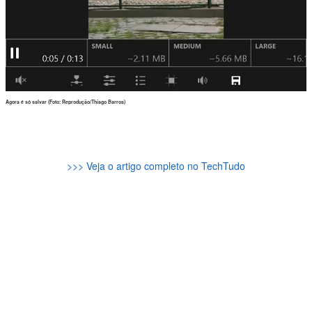
Agora é só salvar (Foto: Reprodução/Thiago Barros)
>>> Veja o artigo completo no TechTudo