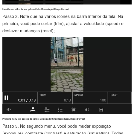
Escolha um vídeo da sua galeria (Foto: Reprodução/Thiago Barros)
Passo 2. Note que há vários ícones na barra inferior da tela. Na
primeira, você pode cortar (trim), ajustar a velocidade (speed) e
desfazer mudanças (reset);
Primeiro menu tem opções de corte e velocidade (Foto: Reprodução/Thiago Barros)
Passo 3. No segundo menu, você pode mudar exposição
(exposure), contraste (contrast) e saturação (saturation). Todas