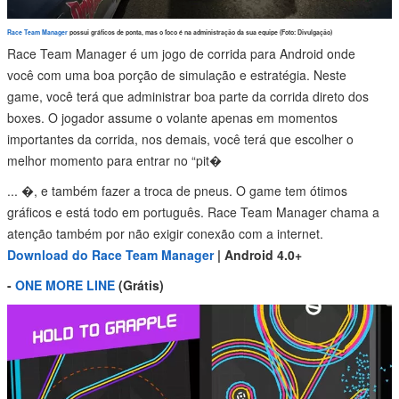
Race Team Manager
possui gráficos de ponta, mas o foco é na administração da sua equipe (Foto: Divulgação)
Race Team Manager é um jogo de corrida para Android onde
você com uma boa porção de simulação e estratégia. Neste
game, você terá que administrar boa parte da corrida direto dos
boxes. O jogador assume o volante apenas em momentos
importantes da corrida, nos demais, você terá que escolher o
melhor momento para entrar no “pit�
...
�, e também fazer a troca de pneus. O game tem ótimos
gráficos e está todo em português. Race Team Manager chama a
atenção também por não exigir conexão com a internet.
Download do Race Team Manager
| Android 4.0+
-
ONE MORE LINE
(Grátis)