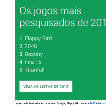
Jogos mais buscados no mundo no Google; Flappy Bird supera
2048
e
Desti