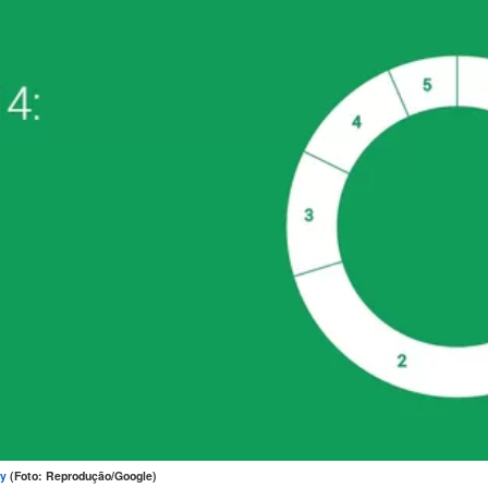
ny
(Foto: Reprodução/Google)