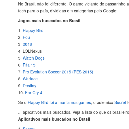
No Brasil, não foi diferente. O game viciante do passarinho 
tech para o país, divididas em categorias pelo Google:
Jogos mais buscados no Brasil
1.
Flappy Bird
2.
Pou
3.
2048
4. LOLNexus
5.
Watch Dogs
6.
Fifa 15
7.
Pro Evolution Soccer 2015 (PES 2015)
8.
Warface
9.
Destiny
10.
Far Cry 4
Se o
Flappy Bird foi a mania nos games
, o polêmico
Secret
f
...
aplicativos mais buscados. Veja a lista do que os brasile
Aplicativos mais buscados no Brasil
1.
Secret