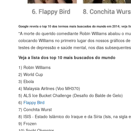
Google revela o top 10 dos termos mais buscados do mundo em 2014; veja li
"A morte do querido comediante Robin Williams abalou o mun
colocando Williams no primeiro lugar dos nossos gráficos d
testes de depressão e saúde mental, nos dias subsequentes à
Veja a lista dos top 10 mais buscados do mundo
1) Robin Williams
2) World Cup
3) Ebola
4) Malaysia Airlines (Voo MH370)
5) ALS Ice Bucket Challenge (Desafio do Balde de Gelo)
6)
Flappy Bird
7) Conchita Wurst
8) ISIS - Estado Islâmico do Iraque e da Síria (Isis, na sigla 
9) Frozen
10) Sochi Olympics