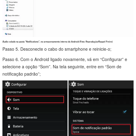
Áudio colado na pasta "Notifications", no armazenamento interno do Android (Foto: Reprodução/Raquel Freire)
Passo 5. Desconecte o cabo do smartphone e reinicie-o;
Passo 6. Com o Android ligado novamente, vá em “Configurar” e
selecione a opção “Som”. Na tela seguinte, entre em “Som de
notificação padrão”;