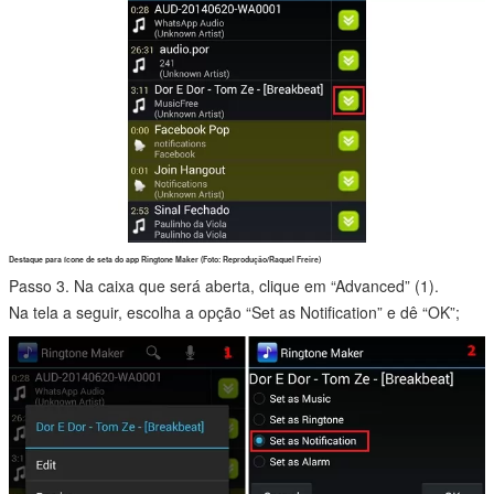
Destaque para ícone de seta do app Ringtone Maker (Foto: Reprodução/Raquel Freire)
Passo 3. Na caixa que será aberta, clique em “Advanced” (1).
Na tela a seguir, escolha a opção “Set as Notification” e dê “OK”;