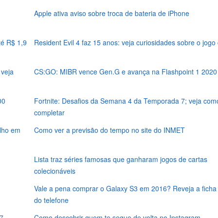
Apple ativa aviso sobre troca de bateria de iPhone
té R$ 1,9
Resident Evil 4 faz 15 anos: veja curiosidades sobre o jogo 
veja
CS:GO: MIBR vence Gen.G e avança na Flashpoint 1 2020
00
Fortnite: Desafios da Semana 4 da Temporada 7; veja com
completar
alho em
Como ver a previsão do tempo no site do INMET
Lista traz séries famosas que ganharam jogos de cartas
colecionáveis
Vale a pena comprar o Galaxy S3 em 2016? Reveja a ficha 
do telefone
7
Como descobrir quem te segue de volta no Instagram