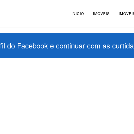
INÍCIO
IMÓVEIS
IMÓVEI
il do Facebook e continuar com as curtida