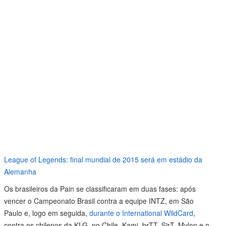
League of Legends: final mundial de 2015 será em estádio da
Alemanha
Os brasileiros da Pain se classificaram em duas fases: após
vencer o Campeonato Brasil contra a equipe INTZ, em São
Paulo e, logo em seguida,
durante o International WildCard
,
contra os chilenos da KLG, no Chile. Kami, brTT, SirT, Mylon e o