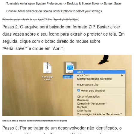
Baixando o protetor de tela da nova Apple TV (Foto: Reprodução/Helito Bijora)
Passo 2. O arquivo será baixado em formato ZIP. Bastar clicar
duas vezes sobre o seu ícone para extrair o protetor de tela. Em
seguida, clique com o botão direito do mouse sobre
“Aerial.saver” e clique em “Abrir”;
Extraia e abra o arquivo baixado (Foto: Reprodução/Helito Bijora)
Passo 3. Por se tratar de um desenvolvedor não identificado, o