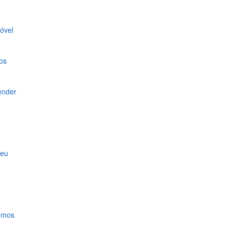
óvel
os
ender
seu
nomos