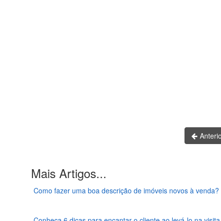
Anteri
Mais Artigos...
Como fazer uma boa descrição de imóveis novos à venda?
Conheça 6 dicas para encantar o cliente ao levá-lo na visita