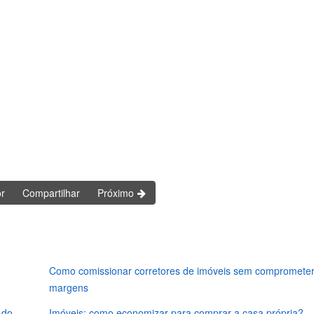
or
Compartilhar
Próximo
Como comissionar corretores de imóveis sem comprometer
margens
 do
Imóveis: como economizar para comprar a casa própria?