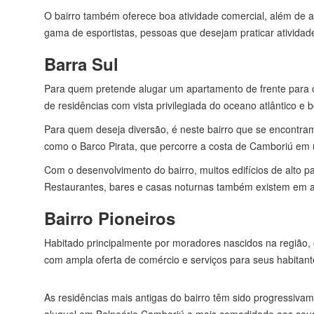
O bairro também oferece boa atividade comercial, além de ab
gama de esportistas, pessoas que desejam praticar atividad
Barra Sul
Para quem pretende alugar um apartamento de frente para o
de residências com vista privilegiada do oceano atlântico e 
Para quem deseja diversão, é neste bairro que se encontram 
como o Barco Pirata, que percorre a costa de Camboriú em um
Com o desenvolvimento do bairro, muitos edifícios de alto 
Restaurantes, bares e casas noturnas também existem em abu
Bairro Pioneiros
Habitado principalmente por moradores nascidos na região, o
com ampla oferta de comércio e serviços para seus habitant
As residências mais antigas do bairro têm sido progressiv
aluguel em Balneário Camboriú e mais comodidade aos seu