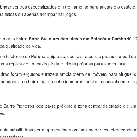
rigar centros especializados em treinamento para atletas e o estádio 
es físicas ou apenas acompanhar jogos.
 mar, o bairro
Barra Sul é um dos ideais em Balneário Camboriú
. 
boa qualidade de vida.
o teleférico do Parque Unipraias, que leva a outras praias e a partida
a réplica de um navio pirata e trilhas próprias para a aventura.
padrão foram erguidos e trazem ampla oferta de imóveis, para aluguel
ndância no bairro, que recebe inúmeros turistas, especialmente no p
 Bairro Pioneiros localiza-se próximo à zona central da cidade e é u
es.
amente substituídas por empreendimentos mais modernos, oferecendo a
s moradores.