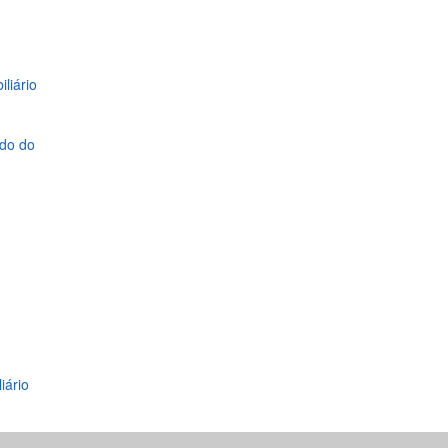
liário
odo do
iário