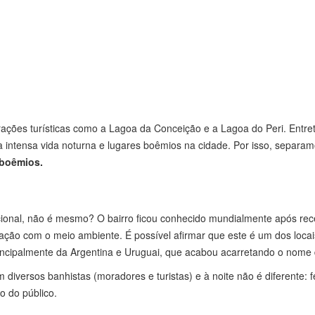
rações turísticas como a Lagoa da Conceição e a Lagoa do Peri. Entre
a intensa vida noturna e lugares boêmios na cidade. Por isso, separa
 boêmios.
acional, não é mesmo? O bairro ficou conhecido mundialmente após rec
ção com o meio ambiente. É possível afirmar que este é um dos loca
rincipalmente da Argentina e Uruguai, que acabou acarretando o nome 
 diversos banhistas (moradores e turistas) e à noite não é diferente: 
o do público.