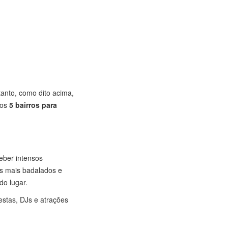
tanto, como dito acima,
mos
5 bairros para
eber intensos
is mais badalados e
do lugar.
festas, DJs e atrações