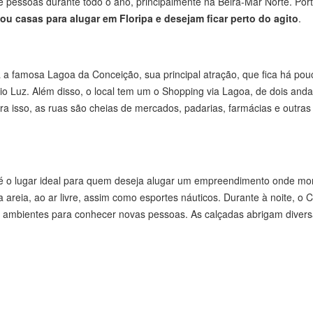
e pessoas durante todo o ano, principalmente na Beira-Mar Norte. Port
u casas para alugar em Floripa e desejam ficar perto do agito
.
 a famosa Lagoa da Conceição, sua principal atração, que fica há po
lio Luz. Além disso, o local tem um o Shopping via Lagoa, de dois and
 isso, as ruas são cheias de mercados, padarias, farmácias e outras 
s, é o lugar ideal para quem deseja alugar um empreendimento onde mor
na areia, ao ar livre, assim como esportes náuticos. Durante à noite, o C
 e ambientes para conhecer novas pessoas. As calçadas abrigam divers